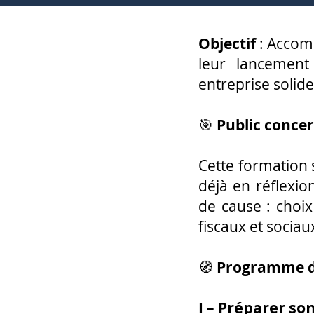
Objectif
: Accomp
leur lancement
entreprise solide,
🎯
Public concer
Cette formation 
déjà en réflexio
de cause : choix
fiscaux et sociau
🧭
Programme dé
I –
Préparer son