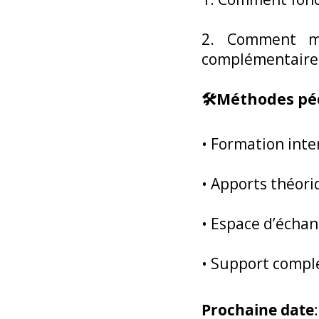
2. Comment mi
complémentaire…
🛠Méthodes pé
• Formation inte
• Apports théori
• Espace d’échan
• Support compl
Prochaine date
: