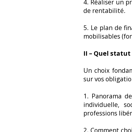
4. Réaliser un p
de rentabilité.
5. Le plan de fi
mobilisables (fo
II – Quel statut
Un choix fondam
sur vos obligation
1. Panorama des
individuelle, s
professions libér
2. Comment chois