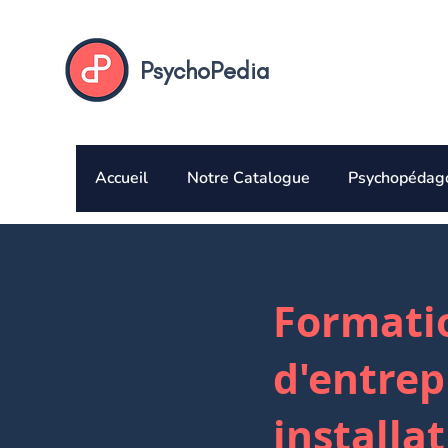
PsychoPedia
Accueil
Notre Catalogue
Psychopédag
Formatio
d'entrep
installat