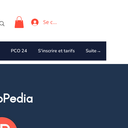
Se connecter
PCO 24
S'inscrire et tarifs
Suite→
oPedia