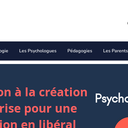
ogie
Les Psychologues
Pédagogies
Les Parents
n à la création
Psych
rise pour une
ion en libéral