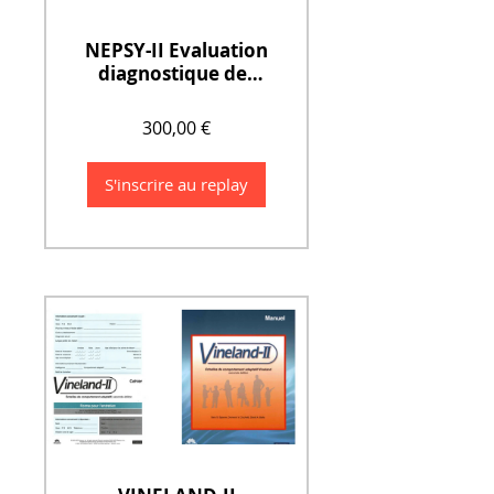
NEPSY-II Evaluation
diagnostique des
Troubles du
Neurodéveloppem
300,00 €
ent (2 jours)
S'inscrire au replay