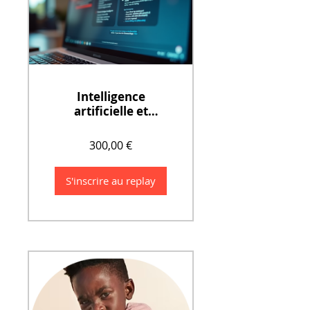
Intelligence
artificielle et
pratiques
psychoéducatives
300,00 €
S'inscrire au replay