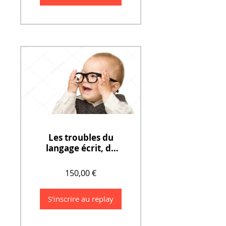
Les troubles du
langage écrit, de
l'évaluation au
diagnostic de la
150,00 €
dyslexie/dysorthog
raphie (1 jour)
S'inscrire au replay