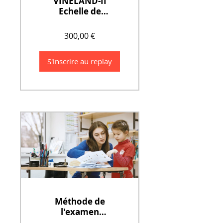
VINELAND-II
Echelle de
comportement
adaptatif (2 jours)
300,00 €
S'inscrire au replay
Méthode de
l'examen
neuropsychologiqu