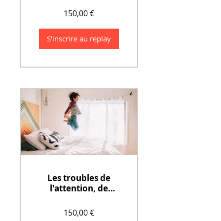
e (1 jour)
150,00 €
S'inscrire au replay
Les troubles de
l'attention, de
l'évaluation au
diagnostic du TDAH
150,00 €
( 1 jour )