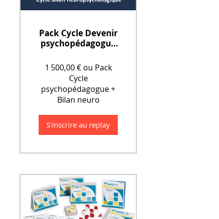
Pack Cycle Devenir
psychopédagogue
+ Cycle Evaluation
des TND (12 jours)
1 500,00 € ou Pack
Cycle
psychopédagogue +
Bilan neuro
S'inscrire au replay