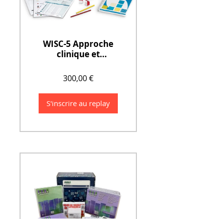
WISC-5 Approche
clinique et
diagnostique (2
jours)
300,00 €
S'inscrire au replay