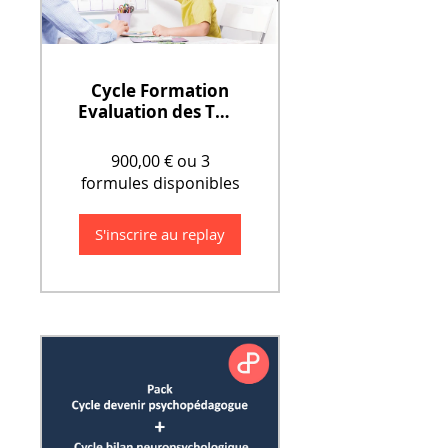
Cycle Formation
Evaluation des TND
(Troubles du
neurodéveloppem
900,00 € ou 3
ent) (6 jours)
formules disponibles
S'inscrire au replay