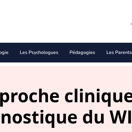
ogie
Les Psychologues
Pédagogies
Les Parents
proche clinique
gnostique du WI