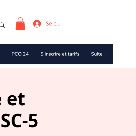
Se connecter
PCO 24
S'inscrire et tarifs
Suite→
 et
SC-5