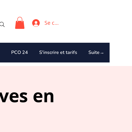
Se connecter
PCO 24
S'inscrire et tarifs
Suite→
ives en