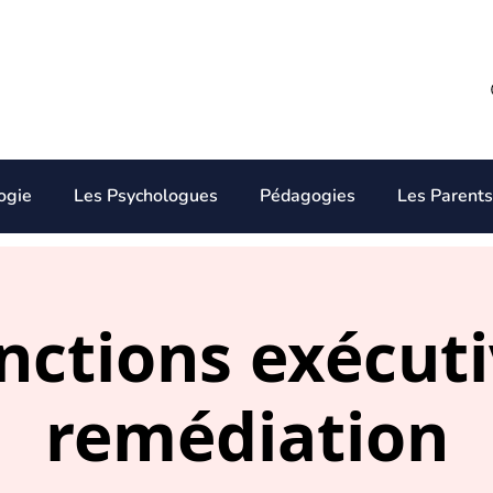
ogie
Les Psychologues
Pédagogies
Les Parents
nctions exécut
remédiation