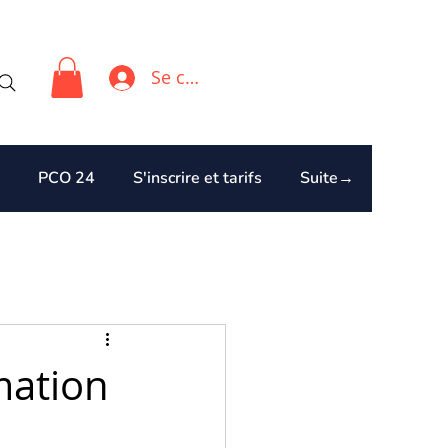
Se connecter
PCO 24
S'inscrire et tarifs
Suite→
mation