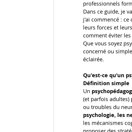
professionnels for
Dans ce guide, je v
j'ai commencé : ce q
leurs forces et leur
comment éviter les 
Que vous soyez psy
concerné ou simplem
éclairée.
Qu'est-ce qu'un p
Définition simple
Un 
psychopédago
(et parfois adultes)
ou troubles du neur
psychologie, les n
les mécanismes cogn
proposer des strat