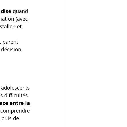
 dise
 quand 
mation (avec 
taller, et 
 parent 
 décision 
 adolescents 
 difficultés 
ace entre la 
e comprendre 
 puis de 