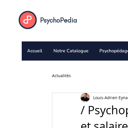
PsychoPedia
Accueil
Notre Catalogue
Psychopédag
Actualités
Louis-Adrien Eyna
/ Psycho
et salair