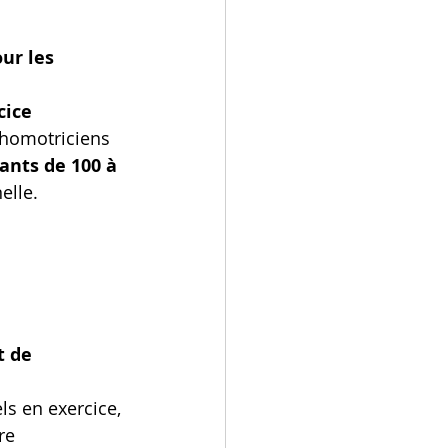
ur les 
ice 
chomotriciens 
iants de 100 à 
elle.
t de 
s en exercice, 
re 