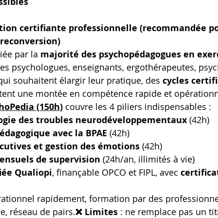
ssibles
tion certifiante professionnelle (recommandée po
 reconversion)
iée par la 
majorité des psychopédagogues en exerc
 les psychologues, enseignants, ergothérapeutes, psy
ui souhaitent élargir leur pratique, des 
cycles certif
tent une montée en compétence rapide et opérationn
hoPedia (150h)
 couvre les 4 piliers indispensables :
ogie des troubles neurodéveloppementaux
 (42h)
édagogique avec la BPAE
 (42h)
cutives et gestion des émotions
 (42h)
ensuels de supervision
 (24h/an, illimités à vie)
fiée Qualiopi
, finançable OPCO et FIPL, avec 
certifica
rationnel rapidement, formation par des professionnel
e, réseau de pairs.
❌ Limites
 : ne remplace pas un tit