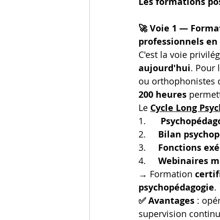
Les formations po
🚀 Voie 1 — Forma
professionnels en
C'est la voie privilég
aujourd'hui
. Pour
ou orthophonistes q
200 heures
 permet
Le 
Cycle Long Psyc
1.      
Psychopédag
2.     
Bilan psychop
3.     
Fonctions exé
4.     
Webinaires m
→ Formation 
certi
psychopédagogie
.
✅ Avantages
 : opé
supervision continu