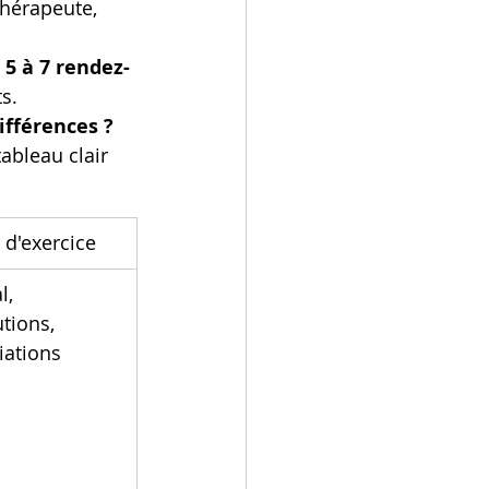
thérapeute, 
 
5 à 7 rendez-
s.
ifférences ?
ableau clair 
 d'exercice
l, 
utions, 
iations