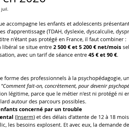
 juil.
 accompagne les enfants et adolescents présentant
les d'apprentissage (TDAH, dyslexie, dyscalculie, dyspr
titre n'étant pas protégé en France, il faut combiner :
libéral se situe entre 
2 500 € et 5 200 € net/mois
 se
sation, avec un tarif de séance entre 
45 € et 90 €
.
je forme des professionnels à la psychopédagogie, un
 
"Comment fait-on, concrètement, pour devenir psychop
on légitime, parce que le métier n'est ni protégé ni en
illard autour des parcours possibles.
enfants concerné par un trouble 
ental
 (
Inserm
) et des délais d'attente de 12 à 18 moi
lic, les besoins explosent. Et avec eux, la demande de