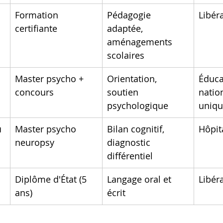
Formation 
Pédagogie 
Libéra
certifiante
adaptée, 
aménagements 
scolaires
Master psycho + 
Orientation, 
Éduca
concours
soutien 
natio
psychologique
uniq
u
Master psycho 
Bilan cognitif, 
Hôpita
neuropsy
diagnostic 
différentiel
Diplôme d'État (5 
Langage oral et 
Libéra
ans)
écrit