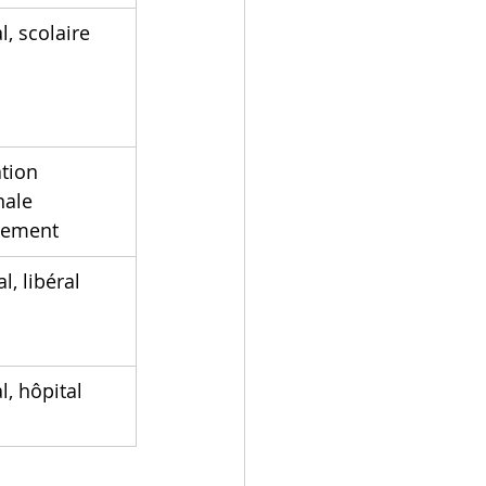
l, scolaire
tion 
nale 
uement
l, libéral
l, hôpital