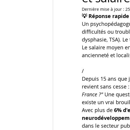
Dernière mise à jour :
25
💡 Réponse rapide
Un psychopédagogue
difficultés ou troub
dysphasie, TSA). Le 
Le salaire moyen en 
ancienneté et locali
/
Depuis 15 ans que 
revient sans cesse :
France ?"
 Une questi
existe un vrai brou
Avec plus de 
6% d'
neurodéveloppem
dans le secteur pub