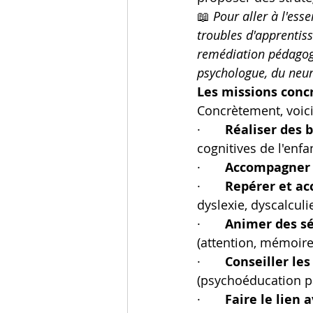
📖 
Pour aller à l'ess
troubles d'apprentis
remédiation pédagogi
psychologue, du neur
Les missions conc
Concrètement, voic
·       
Réaliser des 
cognitives de l'enfa
·       
Accompagner d
·       
Repérer et a
dyslexie, dyscalculi
·       
Animer des sé
(attention, mémoire d
·       
Conseiller les
(psychoéducation p
·       
Faire le lien a