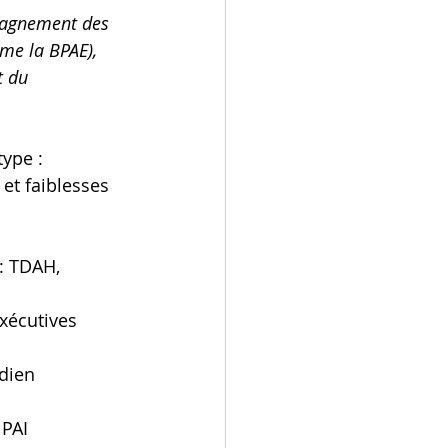
mpagnement des 
me la BPAE), 
t du 
ype :
 et faiblesses 
 : TDAH, 
exécutives 
dien 
 PAI