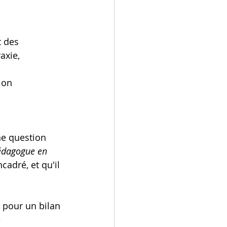
 des 
axie, 
lon 
e question 
édagogue en 
cadré, et qu'il 
s pour un bilan 
 