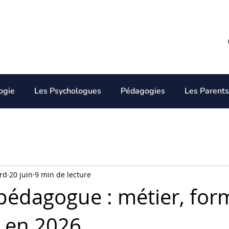
ogie
Les Psychologues
Pédagogies
Les Parents
rd
20 juin
9 min de lecture
pédagogue : métier, for
e en 2026