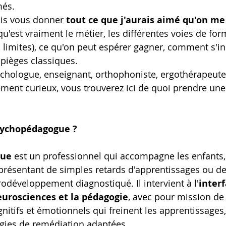
més.
ais vous donner 
tout ce que j'aurais aimé qu'on me
u'est vraiment le métier, les différentes voies de for
s limites), ce qu'on peut espérer gagner, comment s'ins
pièges classiques.
chologue, enseignant, orthophoniste, ergothérapeute,
ent curieux, vous trouverez ici de quoi prendre une
sychopédagogue ?
gue
 est un professionnel qui accompagne les enfants,
 présentant de simples retards d'apprentissages ou des
odéveloppement diagnostiqué. Il intervient à l'
interf
eurosciences et la pédagogie
, avec pour mission d
itifs et émotionnels qui freinent les apprentissages,
égies de remédiation adaptées.