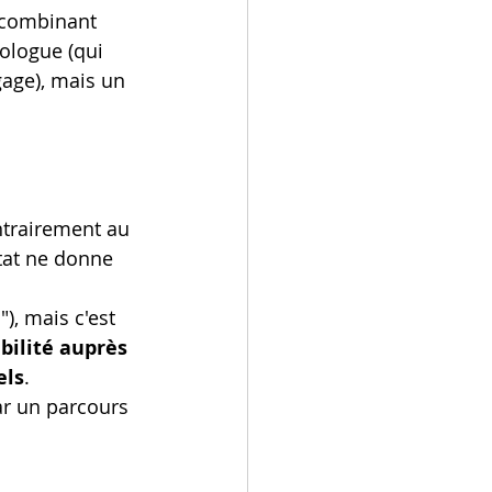
 combinant 
ologue (qui 
gage), mais un 
ntrairement au 
tat ne donne 
), mais c'est 
bilité auprès 
els
. 
ar un parcours 